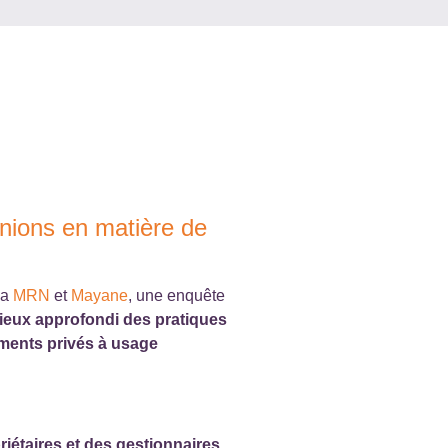
inions en matière de
la
MRN
et
Mayane
, une enquête
lieux approfondi des pratiques
ments privés à usage
riétaires et des gestionnaires