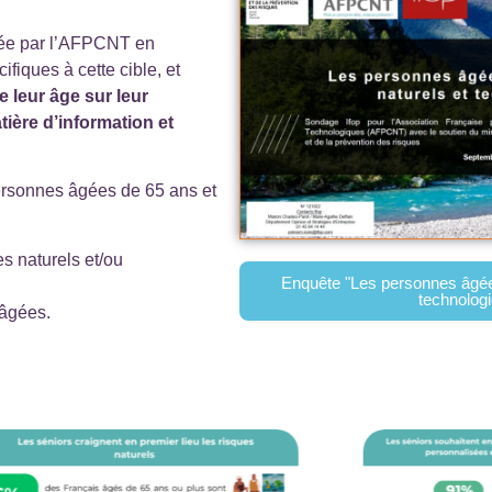
sée par l’AFPCNT en
fiques à cette cible, et
e leur âge sur leur
atière d’information et
ersonnes âgées de 65 ans et
s naturels et/ou
Enquête "Les personnes âgées
technologi
 âgées.