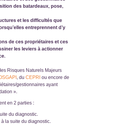
isition des
batardeaux, pose,
ructures et les difficultés que
orsqu’elles
entreprennent d’y
s de ces propriétaires et ces
ssiner les
leviers à actionner
ce.
 des Risques Naturels Majeurs
’OSGAPI
, du
CEPRI
ou encore de
iétaires/gestionnaires ayant
dation ».
t en 2 parties :
uite du diagnostic.
à la suite du diagnostic.