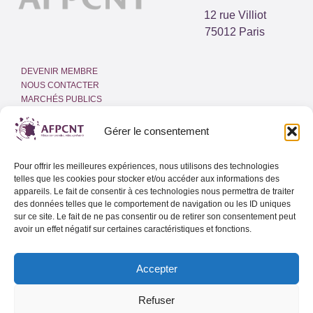
12 rue Villiot
75012 Paris
DEVENIR MEMBRE
NOUS CONTACTER
MARCHÉS PUBLICS
ESPACE PRESSE
INTRANET
Gérer le consentement
MENTIONS LÉGALES
Pour offrir les meilleures expériences, nous utilisons des technologies
POLITIQUE DE COOKIES
telles que les cookies pour stocker et/ou accéder aux informations des
(UE)
appareils. Le fait de consentir à ces technologies nous permettra de traiter
des données telles que le comportement de navigation ou les ID uniques
sur ce site. Le fait de ne pas consentir ou de retirer son consentement peut
Adresse email
avoir un effet négatif sur certaines caractéristiques et fonctions.
Accepter
Lettre d’info de l’AFPCNT
Lettre d’info spéciale Outre-Mer
Refuser