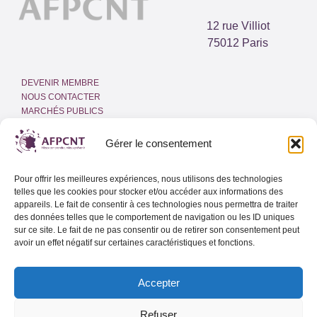
12 rue Villiot
75012 Paris
DEVENIR MEMBRE
NOUS CONTACTER
MARCHÉS PUBLICS
ESPACE PRESSE
INTRANET
Gérer le consentement
MENTIONS LÉGALES
Pour offrir les meilleures expériences, nous utilisons des technologies
POLITIQUE DE COOKIES
telles que les cookies pour stocker et/ou accéder aux informations des
(UE)
appareils. Le fait de consentir à ces technologies nous permettra de traiter
des données telles que le comportement de navigation ou les ID uniques
sur ce site. Le fait de ne pas consentir ou de retirer son consentement peut
Adresse email
avoir un effet négatif sur certaines caractéristiques et fonctions.
Accepter
Lettre d’info de l’AFPCNT
Lettre d’info spéciale Outre-Mer
Refuser