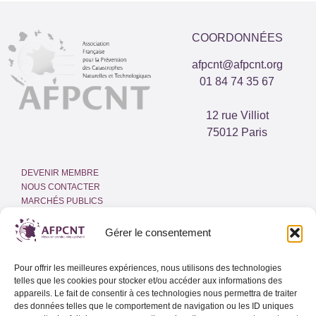
COORDONNÉES
afpcnt@afpcnt.org
01 84 74 35 67
12 rue Villiot
75012 Paris
DEVENIR MEMBRE
NOUS CONTACTER
MARCHÉS PUBLICS
ESPACE PRESSE
INTRANET
Gérer le consentement
MENTIONS LÉGALES
Pour offrir les meilleures expériences, nous utilisons des technologies
POLITIQUE DE COOKIES
telles que les cookies pour stocker et/ou accéder aux informations des
(UE)
appareils. Le fait de consentir à ces technologies nous permettra de traiter
des données telles que le comportement de navigation ou les ID uniques