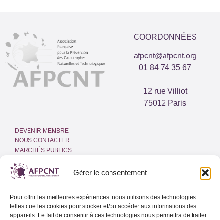
COORDONNÉES
afpcnt@afpcnt.org
01 84 74 35 67
12 rue Villiot
75012 Paris
DEVENIR MEMBRE
NOUS CONTACTER
MARCHÉS PUBLICS
ESPACE PRESSE
INTRANET
Gérer le consentement
MENTIONS LÉGALES
Pour offrir les meilleures expériences, nous utilisons des technologies
POLITIQUE DE COOKIES
telles que les cookies pour stocker et/ou accéder aux informations des
(UE)
appareils. Le fait de consentir à ces technologies nous permettra de traiter