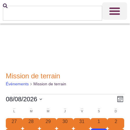
Mission de terrain
Évènements
Mission de terrain
Nav
Na
08/08/2026
Mois
Sélectionnez
de
par
une
Calendrier
L
M
M
J
V
S
D
date.
vu
con
0 évènements
0 évènements
0 évènements
0 évènements
0 évènements
0 évènements
0 évèn
27
28
29
30
31
1
2
de
Év