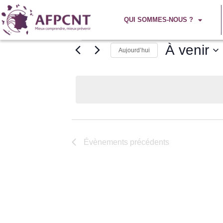
QUI SOMMES-NOUS ?
À venir
Aujourd’hui
Sélectionnez
la
date
Évènements
précédents