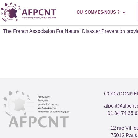
QUI SOMMES-NOUS ?
The French Association For Natural Disaster Prevention provid
COORDONNÉ
afpcnt@afpcnt.
01 84 74 35 6
12 rue Villiot
75012 Paris