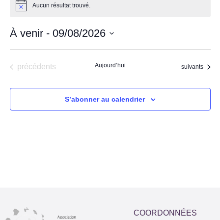
Aucun résultat trouvé.
Notice
À venir
 - 
09/08/2026
Sélectionnez
une
date.
Évènements
Aujourd’hui
précédents
Évènements
suivants
S’abonner au calendrier
COORDONNÉES