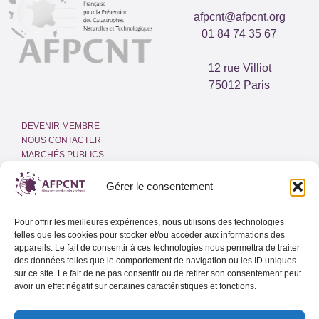
afpcnt@afpcnt.org
01 84 74 35 67
12 rue Villiot
75012 Paris
DEVENIR MEMBRE
NOUS CONTACTER
MARCHÉS PUBLICS
ESPACE PRESSE
INTRANET
Gérer le consentement
MENTIONS LÉGALES
Pour offrir les meilleures expériences, nous utilisons des technologies
POLITIQUE DE COOKIES
telles que les cookies pour stocker et/ou accéder aux informations des
(UE)
appareils. Le fait de consentir à ces technologies nous permettra de traiter
des données telles que le comportement de navigation ou les ID uniques
sur ce site. Le fait de ne pas consentir ou de retirer son consentement peut
Adresse email
avoir un effet négatif sur certaines caractéristiques et fonctions.