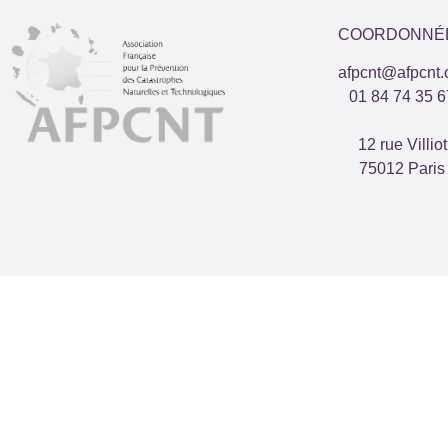
COORDONNÉ
afpcnt@afpcnt.
01 84 74 35 6
12 rue Villiot
75012 Paris