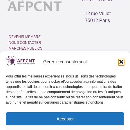
12 rue Villiot
75012 Paris
DEVENIR MEMBRE
NOUS CONTACTER
MARCHÉS PUBLICS
ESPACE PRESSE
INTRANET
Gérer le consentement
MENTIONS LÉGALES
Pour offrir les meilleures expériences, nous utilisons des technologies
POLITIQUE DE COOKIES
telles que les cookies pour stocker et/ou accéder aux informations des
(UE)
appareils. Le fait de consentir à ces technologies nous permettra de traiter
des données telles que le comportement de navigation ou les ID uniques
sur ce site. Le fait de ne pas consentir ou de retirer son consentement peut
Adresse email
avoir un effet négatif sur certaines caractéristiques et fonctions.
Accepter
Lettre d’info de l’AFPCNT
Lettre d’info spéciale Outre-Mer