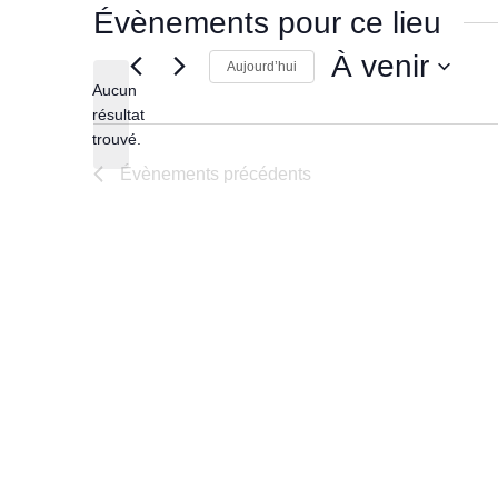
Évènements pour ce lieu
À venir
Aujourd’hui
Aucun
Sélectionnez
une
résultat
Notice
date.
trouvé.
Évènements
précédents