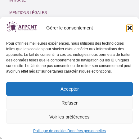
INTRANET
MENTIONS LÉGALES
POLITIQUE DE COOKIES
(UE)
Gérer le consentement
Adresse email
Pour offrir les meilleures expériences, nous utilisons des technologies
telles que les cookies pour stocker et/ou accéder aux informations des
appareils. Le fait de consentir à ces technologies nous permettra de traiter
des données telles que le comportement de navigation ou les ID uniques
sur ce site. Le fait de ne pas consentir ou de retirer son consentement peut
Lettre d’info de l’AFPCNT
avoir un effet négatif sur certaines caractéristiques et fonctions.
Lettre d’info spéciale Outre-Mer
Accepter
Refuser
Voir les préférences
Politique de cookies
Données personnelles