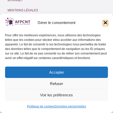
INTRANET
MENTIONS LÉGALES
POLITIQUE DE COOKIES
(UE)
Gérer le consentement
Adresse email
Pour offrir les meilleures expériences, nous utilisons des technologies
telles que les cookies pour stocker et/ou accéder aux informations des
appareils. Le fait de consentir à ces technologies nous permettra de traiter
des données telles que le comportement de navigation ou les ID uniques
sur ce site. Le fait de ne pas consentir ou de retirer son consentement peut
Lettre d’info de l’AFPCNT
avoir un effet négatif sur certaines caractéristiques et fonctions.
Lettre d’info spéciale Outre-Mer
Accepter
Refuser
Voir les préférences
Politique de cookies
Données personnelles