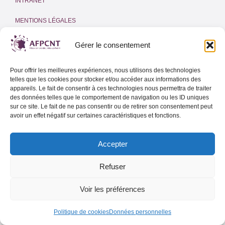
INTRANET
MENTIONS LÉGALES
POLITIQUE DE COOKIES
(UE)
Gérer le consentement
Adresse email
Pour offrir les meilleures expériences, nous utilisons des technologies
telles que les cookies pour stocker et/ou accéder aux informations des
appareils. Le fait de consentir à ces technologies nous permettra de traiter
des données telles que le comportement de navigation ou les ID uniques
sur ce site. Le fait de ne pas consentir ou de retirer son consentement peut
Lettre d’info de l’AFPCNT
avoir un effet négatif sur certaines caractéristiques et fonctions.
Lettre d’info spéciale Outre-Mer
Accepter
Refuser
Voir les préférences
Politique de cookies
Données personnelles