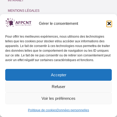
INTRANET
MENTIONS LÉGALES
POLITIQUE DE COOKIES
(UE)
Gérer le consentement
Adresse email
Pour offrir les meilleures expériences, nous utilisons des technologies
telles que les cookies pour stocker et/ou accéder aux informations des
appareils. Le fait de consentir à ces technologies nous permettra de traiter
des données telles que le comportement de navigation ou les ID uniques
sur ce site. Le fait de ne pas consentir ou de retirer son consentement peut
Lettre d’info de l’AFPCNT
avoir un effet négatif sur certaines caractéristiques et fonctions.
Lettre d’info spéciale Outre-Mer
Accepter
Refuser
Voir les préférences
Politique de cookies
Données personnelles