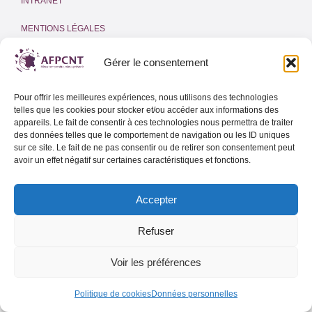
INTRANET
MENTIONS LÉGALES
POLITIQUE DE COOKIES
(UE)
Gérer le consentement
Adresse email
Pour offrir les meilleures expériences, nous utilisons des technologies
telles que les cookies pour stocker et/ou accéder aux informations des
appareils. Le fait de consentir à ces technologies nous permettra de traiter
des données telles que le comportement de navigation ou les ID uniques
sur ce site. Le fait de ne pas consentir ou de retirer son consentement peut
Lettre d’info de l’AFPCNT
avoir un effet négatif sur certaines caractéristiques et fonctions.
Lettre d’info spéciale Outre-Mer
Accepter
Refuser
Voir les préférences
Politique de cookies
Données personnelles