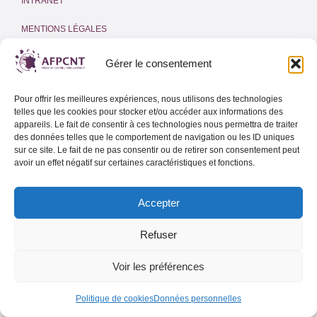
INTRANET
MENTIONS LÉGALES
POLITIQUE DE COOKIES
(UE)
Gérer le consentement
Adresse email
Pour offrir les meilleures expériences, nous utilisons des technologies
telles que les cookies pour stocker et/ou accéder aux informations des
appareils. Le fait de consentir à ces technologies nous permettra de traiter
des données telles que le comportement de navigation ou les ID uniques
sur ce site. Le fait de ne pas consentir ou de retirer son consentement peut
Lettre d’info de l’AFPCNT
avoir un effet négatif sur certaines caractéristiques et fonctions.
Lettre d’info spéciale Outre-Mer
Accepter
Refuser
Voir les préférences
Politique de cookies
Données personnelles