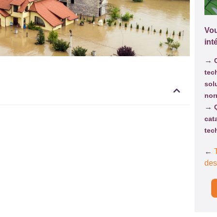
Vou
int
→
tec
sol
nor
→
cat
tec
←
des