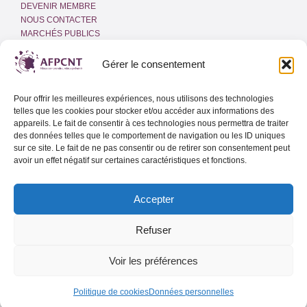
DEVENIR MEMBRE
NOUS CONTACTER
MARCHÉS PUBLICS
ESPACE PRESSE
INTRANET
Gérer le consentement
MENTIONS LÉGALES
Pour offrir les meilleures expériences, nous utilisons des technologies
POLITIQUE DE COOKIES
telles que les cookies pour stocker et/ou accéder aux informations des
(UE)
appareils. Le fait de consentir à ces technologies nous permettra de traiter
des données telles que le comportement de navigation ou les ID uniques
sur ce site. Le fait de ne pas consentir ou de retirer son consentement peut
Adresse email
avoir un effet négatif sur certaines caractéristiques et fonctions.
Accepter
Lettre d’info de l’AFPCNT
Lettre d’info spéciale Outre-Mer
Refuser
Voir les préférences
Politique de cookies
Données personnelles