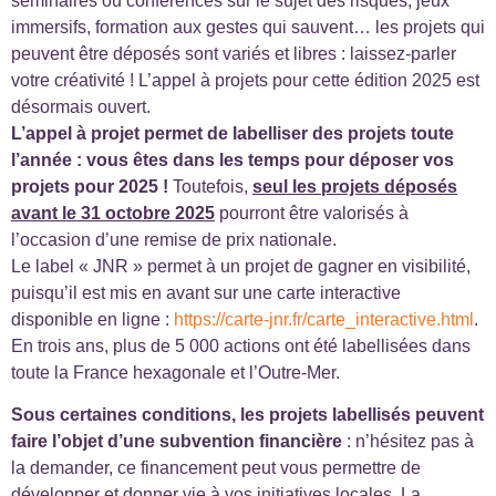
séminaires ou conférences sur le sujet des risques, jeux
immersifs, formation aux gestes qui sauvent… les projets qui
peuvent être déposés sont variés et libres : laissez-parler
votre créativité ! L’appel à projets pour cette édition 2025 est
désormais ouvert.
L’appel à projet permet de labelliser des projets toute
l’année
: vous êtes dans les temps pour déposer vos
projets pour 2025 !
Toutefois,
seul les projets déposés
avant le 31 octobre 2025
pourront être valorisés à
l’occasion d’une remise de prix nationale.
Le label « JNR » permet à un projet de gagner en visibilité,
puisqu’il est mis en avant sur une carte interactive
disponible en ligne :
https://carte-jnr.fr/carte_interactive.html
.
En trois ans, plus de 5 000 actions ont été labellisées dans
toute la France hexagonale et l’Outre-Mer.
Sous certaines conditions, les projets labellisés peuvent
faire l’objet d’une subvention financière
: n’hésitez pas à
la demander, ce financement peut vous permettre de
développer et donner vie à vos initiatives locales. La