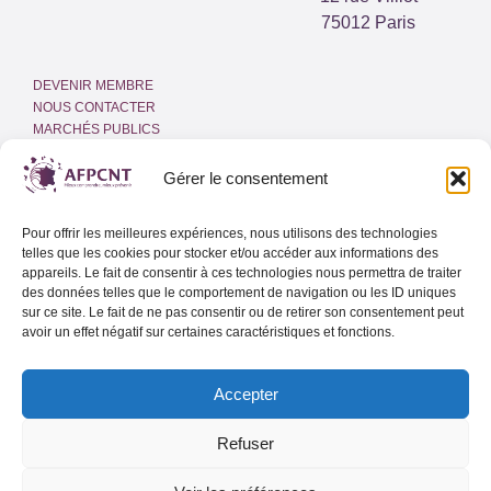
75012 Paris
DEVENIR MEMBRE
NOUS CONTACTER
MARCHÉS PUBLICS
ESPACE PRESSE
INTRANET
Gérer le consentement
MENTIONS LÉGALES
Pour offrir les meilleures expériences, nous utilisons des technologies
POLITIQUE DE COOKIES
telles que les cookies pour stocker et/ou accéder aux informations des
(UE)
appareils. Le fait de consentir à ces technologies nous permettra de traiter
des données telles que le comportement de navigation ou les ID uniques
sur ce site. Le fait de ne pas consentir ou de retirer son consentement peut
Adresse email
avoir un effet négatif sur certaines caractéristiques et fonctions.
Accepter
Lettre d’info de l’AFPCNT
Lettre d’info spéciale Outre-Mer
Refuser