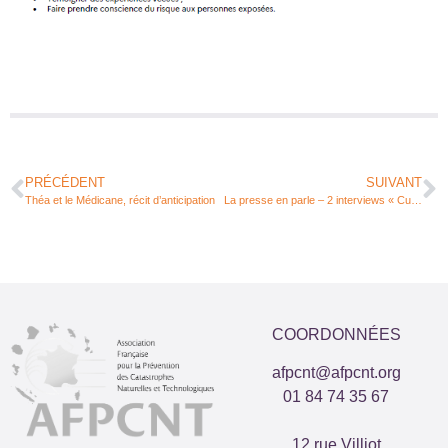
PRÉCÉDENT
SUIVANT
Théa et le Médicane, récit d’anticipation
La presse en parle – 2 interviews « Culture du risque »
COORDONNÉES
afpcnt@afpcnt.org
01 84 74 35 67
12 rue Villiot