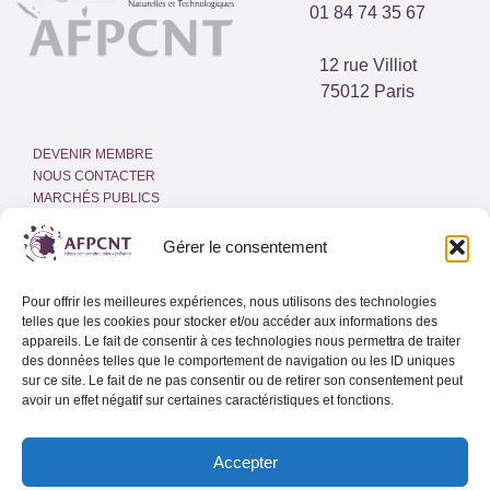
01 84 74 35 67
12 rue Villiot
75012 Paris
DEVENIR MEMBRE
NOUS CONTACTER
MARCHÉS PUBLICS
ESPACE PRESSE
INTRANET
Gérer le consentement
MENTIONS LÉGALES
Pour offrir les meilleures expériences, nous utilisons des technologies
POLITIQUE DE COOKIES
telles que les cookies pour stocker et/ou accéder aux informations des
(UE)
appareils. Le fait de consentir à ces technologies nous permettra de traiter
des données telles que le comportement de navigation ou les ID uniques
sur ce site. Le fait de ne pas consentir ou de retirer son consentement peut
Adresse email
avoir un effet négatif sur certaines caractéristiques et fonctions.
Accepter
Lettre d’info de l’AFPCNT